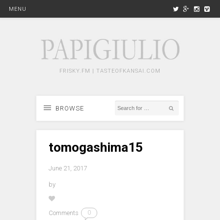
MENU
FRISKY.FM | TASTEOFKANSAI.COM
BROWSE
tomogashima15
June 21, 2017
by
Comments
0