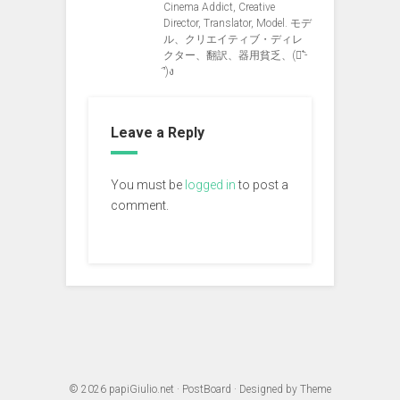
Cinema Addict, Creative
Director, Translator, Model. モデ
ル、クリエイティブ・ディレ
クター、翻訳、器用貧乏、(ง︡'-
'︠)ง
Leave a Reply
You must be
logged in
to post a
comment.
© 2026
papiGiulio.net
·
PostBoard
· Designed by
Theme