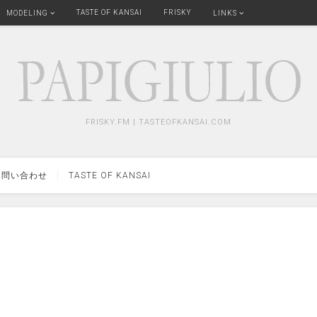
TASTE OF KANSAI
FRISKY
MODELING
LINKS
FRISKY.FM | TASTEOFKANSAI.COM
問い合わせ
TASTE OF KANSAI