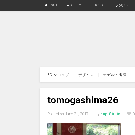
HOME
ABOUT ME
3D SHOP
WORK
3D ショップ
デザイン
モデル・出演
tomogashima26
Posted on
June 21, 2017
by
papiGiulio
0