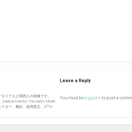
Leave a Reply
イタリア人と関西人の雑種です。
You must be
logged in
to post a comm
Creative Director, Translator, Model.
ー、翻訳、器用貧乏、(ง︡'-'︠)ง