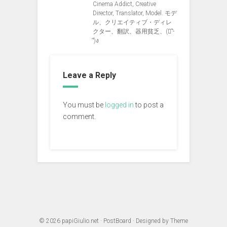
Cinema Addict, Creative
Director, Translator, Model. モデ
ル、クリエイティブ・ディレ
クター、翻訳、器用貧乏、(ง︡'-
'︠)ง
Leave a Reply
You must be
logged in
to post a
comment.
© 2026
papiGiulio.net
·
PostBoard
· Designed by
Theme