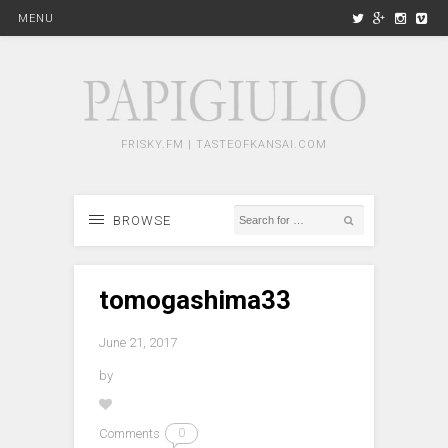
MENU
FRISKY.FM | TASTEOFKANSAI.COM
BROWSE
tomogashima33
June 21, 2017
by
Comments
0