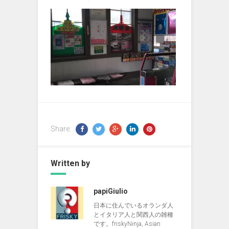
Share:
Written by
papiGiulio
日本に住んでいるオランダ人
とイタリア人と関西人の雑種
です。friskyNinja, Asian