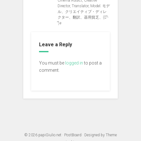
Cinema Addict, Creative
Director, Translator, Model. モデ
ル、クリエイティブ・ディレ
クター、翻訳、器用貧乏、(ง︡'-
'︠)ง
Leave a Reply
You must be
logged in
to post a
comment.
© 2026
papiGiulio.net
·
PostBoard
· Designed by
Theme