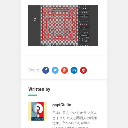
Share:
Written by
papiGiulio
日本に住んでいるオランダ人
とイタリア人と関西人の雑種
です。friskyNinja, Asian