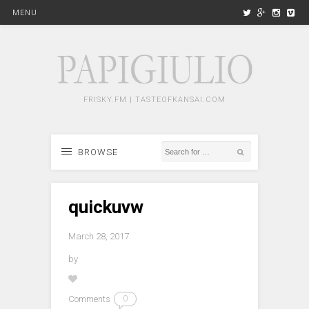
MENU
FRISKY.FM | TASTEOFKANSAI.COM
BROWSE
quickuvw
March 28, 2017
by
Comments
0