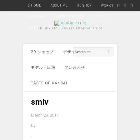
HOME
ABOUT ME
3D SHOP
WORK
MODELING
TASTE OF KANSAI
FRISKY
LINKS
FRISKY.FM | TASTEOFKANSAI.COM
3D ショップ
デザイン
モデル・出演
問い合わせ
TASTE OF KANSAI
smiv
March 28, 2017
by