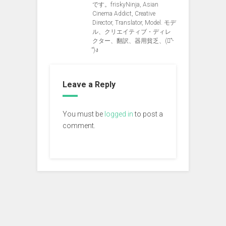
です。friskyNinja, Asian
Cinema Addict, Creative
Director, Translator, Model. モデ
ル、クリエイティブ・ディレ
クター、翻訳、器用貧乏、(ง︡'-
'︠)ง
Leave a Reply
You must be
logged in
to post a
comment.