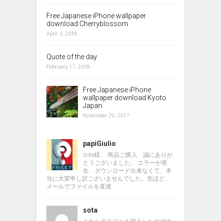
Free Japanese iPhone wallpaper
download Cherryblossom
April 3, 2018
Quote of the day
February 17, 2018
Free Japanese iPhone
wallpaper download Kyoto
Japan
November 29, 2017
papiGiulio
sota様、 商品ご購入、誠にありが
とうございました。 エラーが発
生、ダウンロード出来なくて、本
当に大変申し訳ございませんでした。先ほど、
メールでファイルを直接
sota