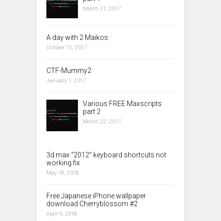
March 21, 2017
A day with 2 Maikos
October 15, 2017
CTF-Mummy2
January 1, 2017
Various FREE Maxscripts
part 2
March 22, 2017
3d max “2012” keyboard shortcuts not
working fix
May 18, 2018
Free Japanese iPhone wallpaper
download Cherryblossom #2
April 6, 2018