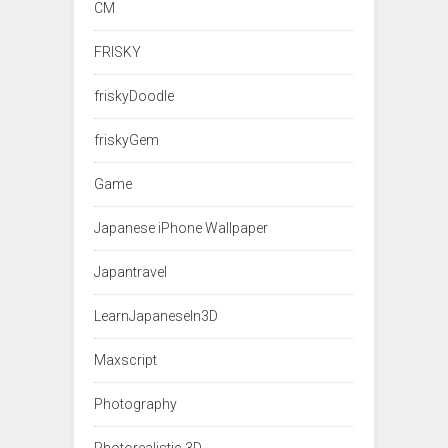
CM
FRISKY
friskyDoodle
friskyGem
Game
Japanese iPhone Wallpaper
Japantravel
LearnJapaneseIn3D
Maxscript
Photography