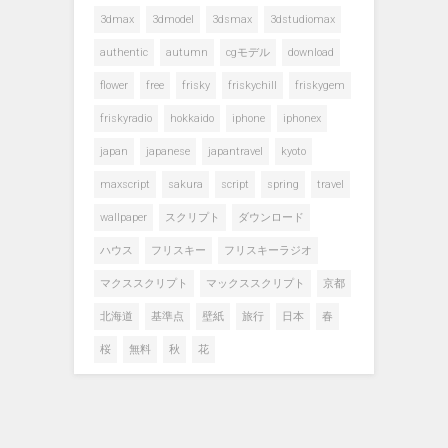
3dmax
3dmodel
3dsmax
3dstudiomax
authentic
autumn
cgモデル
download
flower
free
frisky
friskychill
friskygem
friskyradio
hokkaido
iphone
iphonex
japan
japanese
japantravel
kyoto
maxscript
sakura
script
spring
travel
wallpaper
スクリプト
ダウンロード
ハウス
フリスキー
フリスキーラジオ
マクススクリプト
マックススクリプト
京都
北海道
基準点
壁紙
旅行
日本
春
桜
無料
秋
花