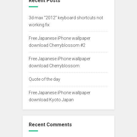
Recent Posts
3d max “2012” keyboard shortcuts not
working fix
Free Japanese iPhone wallpaper
download Cherryblossom #2
Free Japanese iPhone wallpaper
download Cherryblossom
Quote of the day
Free Japanese iPhone wallpaper
download Kyoto Japan
Recent Comments