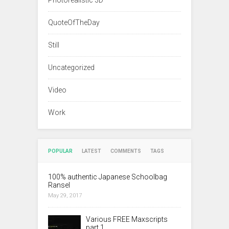
Photorealistic 3D
QuoteOfTheDay
Still
Uncategorized
Video
Work
POPULAR
LATEST
COMMENTS
TAGS
100% authentic Japanese Schoolbag
Ransel
May 29, 2017
Various FREE Maxscripts
part 1