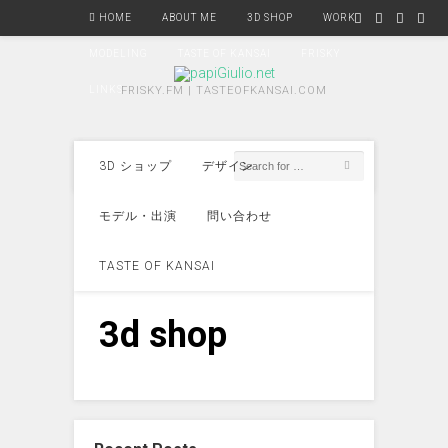
HOME
ABOUT ME
3D SHOP
WORK
MODELING
TASTE OF KANSAI
FRISKY
LINKS
FRISKY.FM | TASTEOFKANSAI.COM
3D ショップ
デザイン
モデル・出演
問い合わせ
TASTE OF KANSAI
3d shop