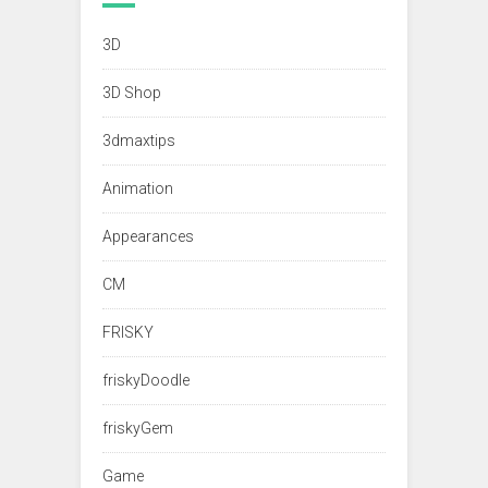
3D
3D Shop
3dmaxtips
Animation
Appearances
CM
FRISKY
friskyDoodle
friskyGem
Game