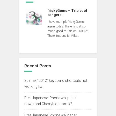
friskyGems – Triplet of
bangers.
I have multiple friskyGems
again today. There is just so
much good music on FRISKY.
There first one is Mike…
Recent Posts
3d max “2012” keyboard shortcuts not
working fix
Free Japanese iPhone wallpaper
download Cherryblossom #2
Free Japanese iPhone wallpaper