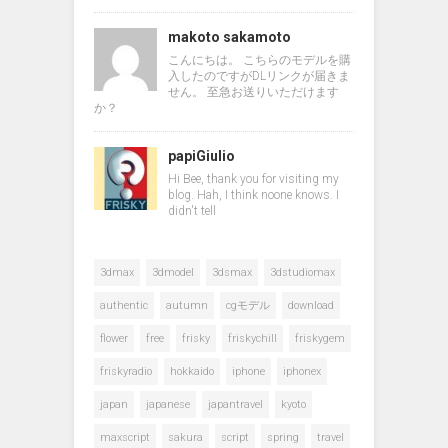
makoto sakamoto
こんにちは。 こちらのモデルを購
入したのですがDLリンクが届きま
せん。 至急お送りいただけます
か？
papiGiulio
Hi Bee, thank you for visiting my
blog. Hah, I think noone knows. I
didn't tell
3dmax
3dmodel
3dsmax
3dstudiomax
authentic
autumn
cgモデル
download
flower
free
frisky
friskychill
friskygem
friskyradio
hokkaido
iphone
iphonex
japan
japanese
japantravel
kyoto
maxscript
sakura
script
spring
travel