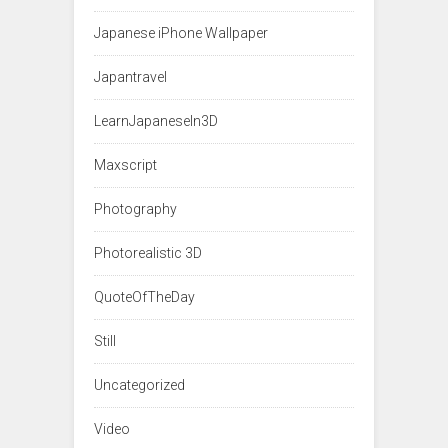
Japanese iPhone Wallpaper
Japantravel
LearnJapaneseIn3D
Maxscript
Photography
Photorealistic 3D
QuoteOfTheDay
Still
Uncategorized
Video