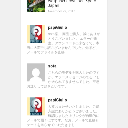
wallpaper download Kyoto
Japan
November 29, 2017
papiGiulio
sota様、 商品ご購入、誠にありが
とうございました。 エラーが発
生、ダウンロード出来なくて、本
当に大変申し訳ございませんでした。先ほど、
メールでファイルを直接
sota
こちらのモデルを購入したのです
が、エラーメッセージのでるurlし
か送られてきませんでした。至急
お送りして頂きたいです。
papiGiulio
大変おまたせいたしました。ご購
入誠にありがとうございました。
確認しました上リンクが自動的に
メールで届くはずです。なお、メールで直接も
デートを送らせていただきまし