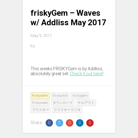
friskyGem – Waves
w/ Addliss May 2017
May 9, 2017
by
This weeks FRISKYGem is by Addliss,
absolutely great set.
Check it out here!!
friskyGem
friskychill
friskygem
friskyradio
ダウンロード
チルアウト
フリスキー
フリスキーラジオ
Share: