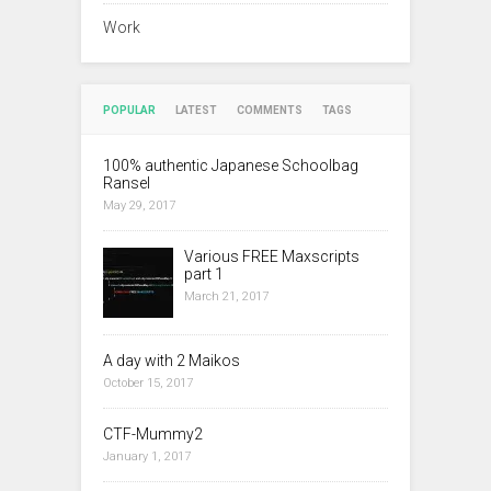
Work
POPULAR
LATEST
COMMENTS
TAGS
100% authentic Japanese Schoolbag
Ransel
May 29, 2017
Various FREE Maxscripts
part 1
March 21, 2017
A day with 2 Maikos
October 15, 2017
CTF-Mummy2
January 1, 2017