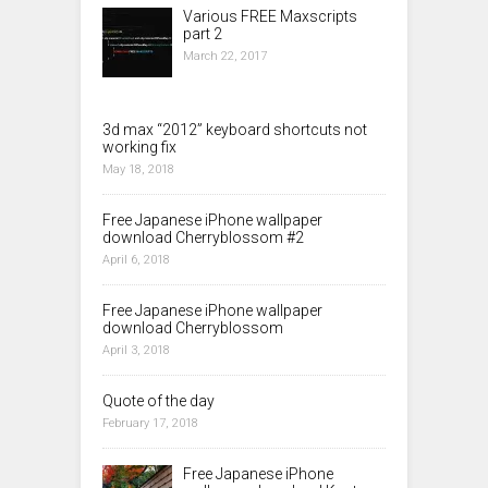
Various FREE Maxscripts
part 2
March 22, 2017
3d max “2012” keyboard shortcuts not
working fix
May 18, 2018
Free Japanese iPhone wallpaper
download Cherryblossom #2
April 6, 2018
Free Japanese iPhone wallpaper
download Cherryblossom
April 3, 2018
Quote of the day
February 17, 2018
Free Japanese iPhone