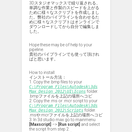
3Dスタジオマックスで繰り返される、
単調な作業と作製のスピードを上がる
ために様々なスクリプトを作成しまし
た。弊社のパイプラインを合わせるた
めに様々なスクリプトはオンラインで
ダウンロードしてから自分で編集しま
した。
Hope these may be of help to your
pipeline.
貴社のパイプラインでも使って頂けれ
ばと思います。
How to install:
インストール方法：
1. Copy the .bmp files to your
C:\Program Files\Autodesk\3ds
Max Design 2012\UI\Icons
folder.
.bmpファイルを上記の場所へコピ
2. Copy the .ms or .mcr script to your
C:\Program Files\Autodesk\3ds
Max Design 2012\Scripts
folder.
.msや.mcrファイルを上記の場所へコピ
3. In 3d studio max go to mainmenu
[Maxscript]
–>
[Run script]
and select
the script from step 2.