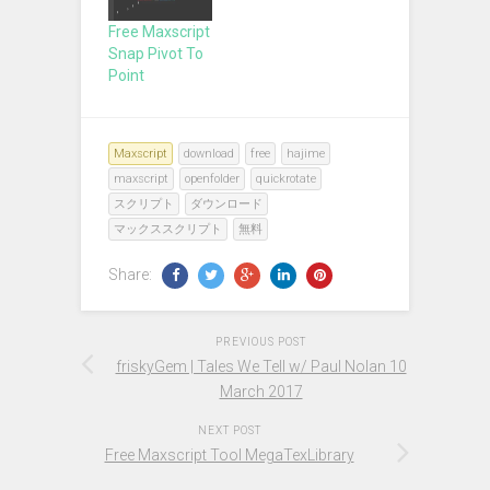
Free Maxscript
Snap Pivot To
Point
Maxscript
download
free
hajime
maxscript
openfolder
quickrotate
スクリプト
ダウンロード
マックススクリプト
無料
Share:
PREVIOUS POST
friskyGem | Tales We Tell w/ Paul Nolan 10
March 2017
NEXT POST
Free Maxscript Tool MegaTexLibrary