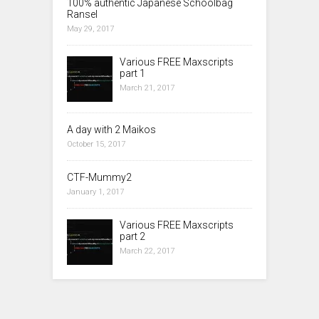
100% authentic Japanese Schoolbag
Ransel
May 29, 2017
Various FREE Maxscripts
part 1
March 21, 2017
A day with 2 Maikos
October 15, 2017
CTF-Mummy2
January 1, 2017
Various FREE Maxscripts
part 2
March 22, 2017