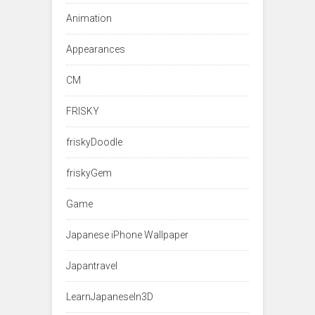
Animation
Appearances
CM
FRISKY
friskyDoodle
friskyGem
Game
Japanese iPhone Wallpaper
Japantravel
LearnJapaneseIn3D