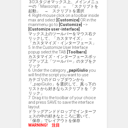
３Dスタジオマックス上、メインメニュ
ーの「Maxscript」→ 「スクリプトを
起動」 → スクリプトを選択
4. Right-mouse click on a toolbar inside
max and select
[Customize]
OR in the
mainmenu go to
[Customize]
–>
[Customize user-interface]
.
マックス上のツールバーをマウス右ク
リックして、「カスタマイズ」 →
「カスタマイズ・インターフェース」
5. In the Customize User Interface
popup select the TAB
[Toolbars]
カスタマイズ・インターフェースポッ
プアップ上「ツールバー」のタブをク
リック
6. Under the category
_papiGiulio
you
will find the script you want to use
カテゴリのドロップダウンから
「_papiGiulio」を選択して、真っ下の
リストから好きならスクリプトを「ク
リック」
7. Drag it to the toolbar of your choice
and press SAVE to save the interface
layout.
ドラッグアンドドロップでインターフ
ェスの中の好きなところに置いて、
「保存」でレイアウトを保存
WARNING! 注目