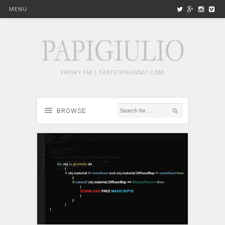
MENU
FRISKY.FM | TASTEOFKANSAI.COM
BROWSE