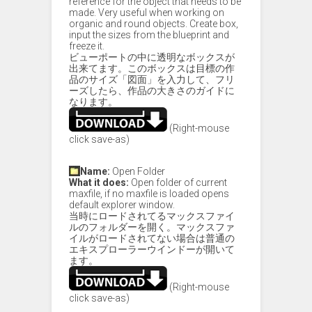
reference for the object that needs to be
made. Very useful when working on
organic and round objects. Create box,
input the sizes from the blueprint and
freeze it.
ビューポートの中に透明なボックスが
出来てます。このボックスは目標の作
品のサイズ「図面」を入力して、フリ
ーズしたら、作品の大きさのガイドに
なります。
(Right-mouse
click save-as)
Name:
Open Folder
What it does:
Open folder of current
maxfile, if no maxfile is loaded opens
default explorer window.
当時にロードされてるマックスファイ
ルのフォルダーを開く。マックスファ
イルがロードされてない場合は普通の
エキスプローラーウインドーが開いて
ます。
(Right-mouse
click save-as)