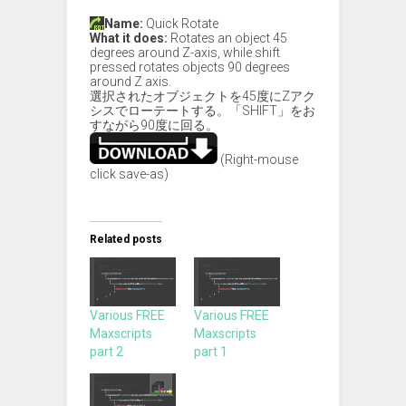
Name:
Quick Rotate
What it does:
Rotates an object 45
degrees around Z-axis, while shift
pressed rotates objects 90 degrees
around Z axis.
選択されたオブジェクトを45度にZアク
シスでローテートする。「SHIFT」をお
すながら90度に回る。
(Right-mouse
click save-as)
Related posts
Various FREE
Various FREE
Maxscripts
Maxscripts
part 2
part 1