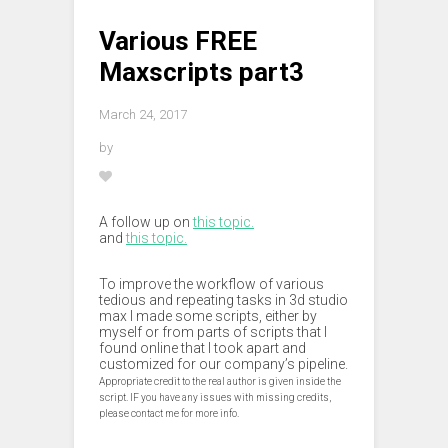
Various FREE
Maxscripts part3
March 24, 2017
by
A follow up on
this topic.
and
this topic.
To improve the workflow of various
tedious and repeating tasks in 3d studio
max I made some scripts, either by
myself or from parts of scripts that I
found online that I took apart and
customized for our company’s pipeline.
Appropriate credit to the real author is given inside the
script. IF you have any issues with missing credits,
please contact me for more info.